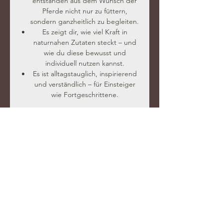
entstanden aus dem Wunsch der
Pferde nicht nur zu füttern,
sondern ganzheitlich zu begleiten.
Es zeigt dir, wie viel Kraft in
naturnahen Zutaten steckt – und
wie du diese bewusst und
individuell nutzen kannst.
Es ist alltagstauglich, inspirierend
und verständlich – für Einsteiger
wie Fortgeschrittene.
Ob du gerade beginnst oder deine
naturnahe Fütterung vertiefen
möchtest – dieses Buch ist dein
Einstieg in eine gesunde, vielseitige
und natürliche Futtergestaltung.