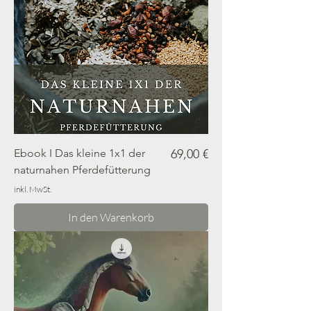
Preis
Ebook I Das kleine 1x1 der
69,00 €
naturnahen Pferdefütterung
inkl. MwSt.
In den Warenkorb