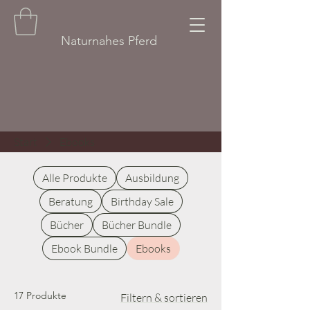
Naturnahes Pferd
Start
Ebooks
Alle Produkte
Ausbildung
Beratung
Birthday Sale
Bücher
Bücher Bundle
Ebook Bundle
Ebooks
17 Produkte
Filtern & sortieren