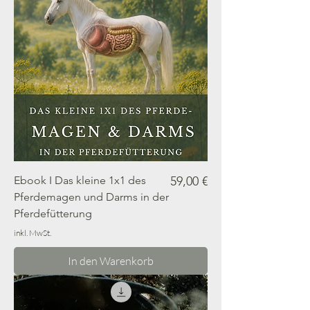
Preis
Ebook I Das kleine 1x1 des
59,00 €
Pferdemagen und Darms in der
Pferdefütterung
inkl. MwSt.
In den Warenkorb