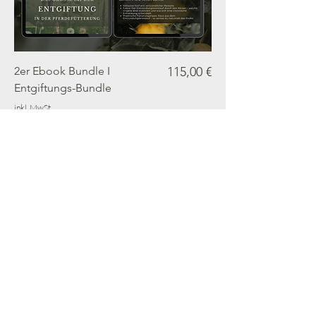
Preis
2er Ebook Bundle I
115,00 €
Entgiftungs-Bundle
inkl. MwSt.
In den Warenkorb