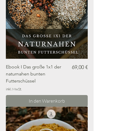
Preis
Ebook I Das große 1x1 der
69,00 €
naturnahen bunten
Futterschüssel
inkl. MwSt.
In den Warenkorb