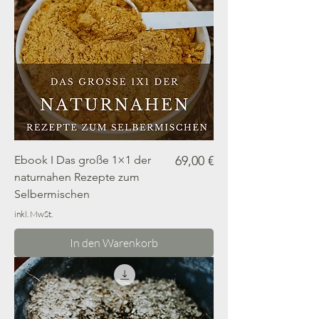
Preis
Ebook I Das große 1×1 der
69,00 €
naturnahen Rezepte zum
Selbermischen
inkl. MwSt.
In den Warenkorb